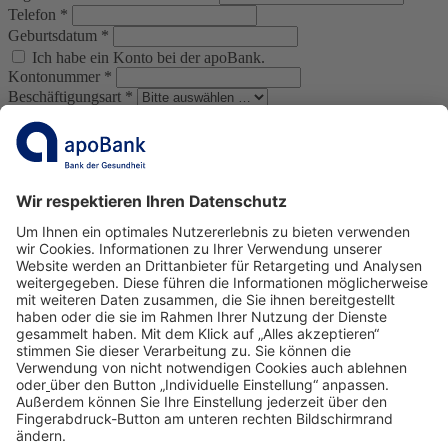
Telefon
*
Geburtsdatum
*
Ich habe ein Konto bei der apoBank.
Kontonummer
*
Beschäftigungsart
*
Ich willige ein, von der apoBank, telefonisch oder über E-Mail, zu
weiteren Themen rund um die Praxis-/Apothekenabgabe informiert
werden.
*
Ja
Nein
Weiter
Kontakt
Impressum
Datenschutz
Nutzungsbedingungen
www.apobank.de
Anmelden
Registrieren
Kontakt
Wir sind für Sie da. Sie erreichen uns unter:
praxisboerse@apobank.de